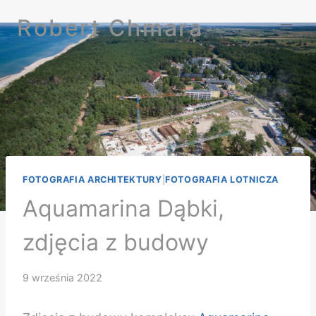
Przejdź
Robert Chmara
do
treści
FOTOGRAFIA ARCHITEKTURY
|
FOTOGRAFIA LOTNICZA
Aquamarina Dąbki,
zdjęcia z budowy
9 września 2022