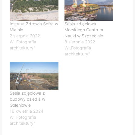
Instytut Zdrowia Sofra w
Sesja zdjęciowa
Mielnie
Morskiego Centrum
2 sierpnia 2022
Nauki w Szczecinie
W „Fotografia
8 sierpnia 2022
architektury"
W „Fotografia
architektury"
Sesja zdjęciowa z
budowy osiedla w
Goleniowie
16 kwietnia 2024
W „Fotografia
architektury"