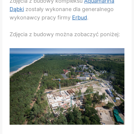
Zdjęcia z budowy kompleksu
Aquamarina
Dąbki
zostały wykonane dla generalnego
wykonawcy pracy firmy
Erbud
.
Zdjęcia z budowy można zobaczyć poniżej: