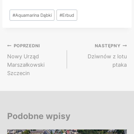
Tagi
#
Aquamarina Dąbki
#
Erbud
wpisu:
Nawigacja
POPRZEDNI
NASTĘPNY
Nowy Urząd
Dziwnów z lotu
wpisu
Marszałkowski
ptaka
Szczecin
Podobne wpisy