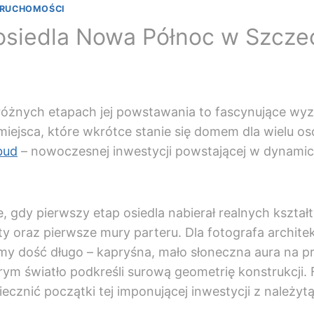
ERUCHOMOŚCI
osiedla Nowa Północ w Szczec
różnych etapach jej powstawania to fascynujące wyz
iejsca, które wkrótce stanie się domem dla wielu osó
bud
– nowoczesnej inwestycji powstającej w dynamiczn
gdy pierwszy etap osiedla nabierał realnych kszta
oraz pierwsze mury parteru. Dla fotografa architek
y dość długo – kapryśna, mało słoneczna aura na prze
m światło podkreśli surową geometrię konstrukcji. 
ecznić początki tej imponującej inwestycji z należytą