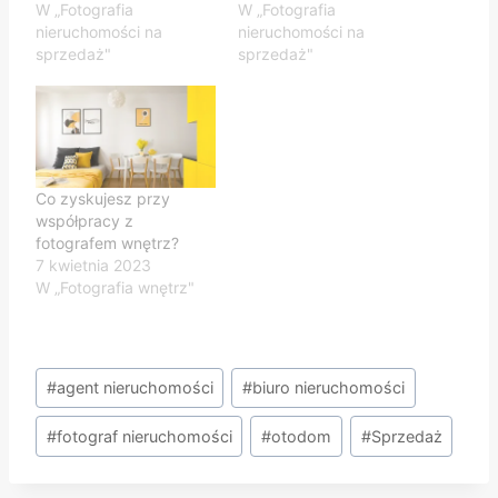
W „Fotografia
W „Fotografia
nieruchomości na
nieruchomości na
sprzedaż"
sprzedaż"
Co zyskujesz przy
współpracy z
fotografem wnętrz?
7 kwietnia 2023
W „Fotografia wnętrz"
Tagi
#
agent nieruchomości
#
biuro nieruchomości
wpisu:
#
fotograf nieruchomości
#
otodom
#
Sprzedaż