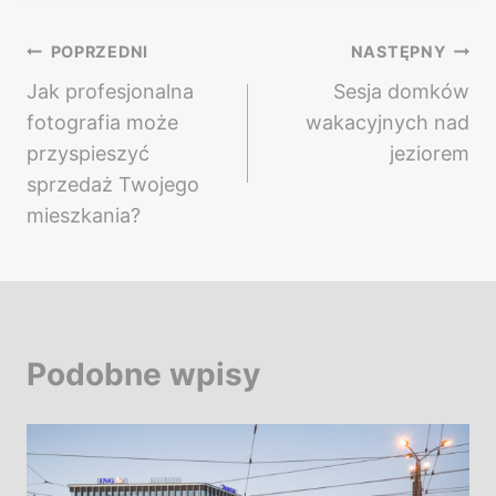
Nawigacja
POPRZEDNI
NASTĘPNY
Jak profesjonalna
Sesja domków
wpisu
fotografia może
wakacyjnych nad
przyspieszyć
jeziorem
sprzedaż Twojego
mieszkania?
Podobne wpisy