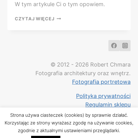
W tym artykule Ci o tym opowiem.
JAK
CZYTAJ WIĘCEJ
ZROBIĆ
ZDJĘCIA
MIESZKANIA
NA
SPRZEDAŻ
LUB
© 2012 - 2026 Robert Chmara
WYNAJEM
Fotografia architektury oraz wnętrz.
Fotografia portretowa
Polityka prywatności
Regulamin sklepu
Strona używa ciasteczek (cookies) by sprawnie działać.
Korzystając ze strony wyrażasz zgodę na używanie cookies,
zgodnie z aktualnymi ustawieniami przeglądarki.