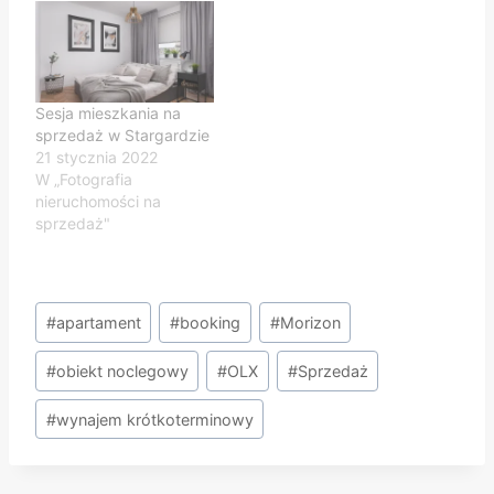
Sesja mieszkania na
sprzedaż w Stargardzie
21 stycznia 2022
W „Fotografia
nieruchomości na
sprzedaż"
Tagi
#
apartament
#
booking
#
Morizon
wpisu:
#
obiekt noclegowy
#
OLX
#
Sprzedaż
#
wynajem krótkoterminowy