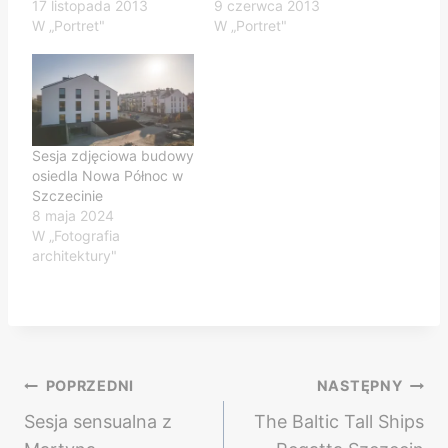
17 listopada 2013
9 czerwca 2013
W „Portret"
W „Portret"
Sesja zdjęciowa budowy
osiedla Nowa Północ w
Szczecinie
8 maja 2024
W „Fotografia
architektury"
Nawigacja
POPRZEDNI
NASTĘPNY
Sesja sensualna z
The Baltic Tall Ships
wpisu