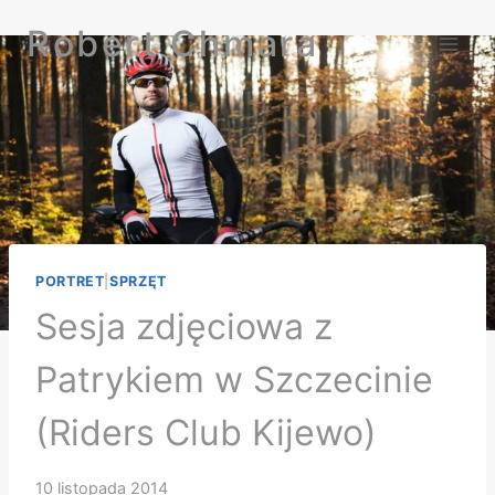
Przejdź
Robert Chmara
do
treści
PORTRET
|
SPRZĘT
Sesja zdjęciowa z
Patrykiem w Szczecinie
(Riders Club Kijewo)
10 listopada 2014